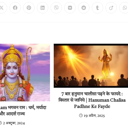
Opens
Opens
Opens
Opens
Opens
Opens
Opens
Opens
Opens
O
in
in
in
in
in
in
in
in
in
in
a
a
a
a
a
a
a
a
a
a
new
new
new
new
new
new
new
new
new
n
window
window
window
window
window
window
window
window
window
w
7 बार हनुमान चालीसा पढ़ने के फायदे :
विस्तार से जानिये | Hanuman Chalisa
Padhne Ke Fayde
 भगवन राम : धर्म, मर्यादा
और आदर्श राज्य
19 अप्रैल, 2025
2 अक्टूबर, 2024