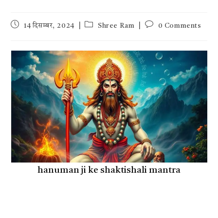
Post
Post
Post
14 दिसम्बर, 2024
Shree Ram
0 Comments
published:
category:
comments:
hanuman ji ke shaktishali mantra