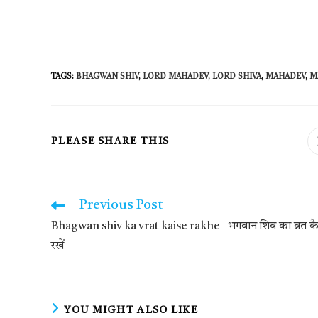
TAGS
:
BHAGWAN SHIV
,
LORD MAHADEV
,
LORD SHIVA
,
MAHADEV
,
M
SHARE
PLEASE SHARE THIS
THIS
CONTENT
Previous Post
Read
more
Bhagwan shiv ka vrat kaise rakhe | भगवान शिव का व्रत कै
articles
रखें
YOU MIGHT ALSO LIKE