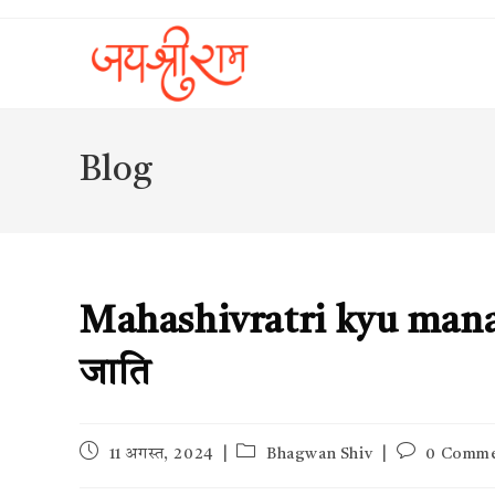
Skip
to
content
Blog
Mahashivratri kyu manayi 
जाति
Post
Post
Post
11 अगस्त, 2024
Bhagwan Shiv
0 Comme
published:
category:
comments: