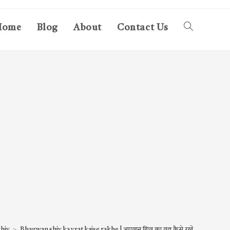
Home
Blog
About
Contact Us
Toggle
website
search
hiv
>
Bhagwan shiv ka vrat kaise rakhe | भगवान शिव का व्रत कैसे रखें