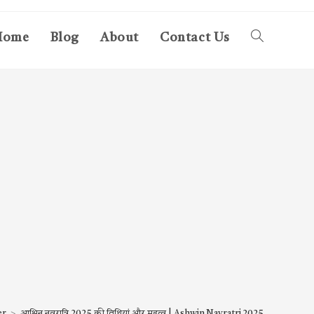
Home
Blog
About
Contact Us
Toggle
website
search
er
>
आश्विन नवरात्रि 2025 की तिथियां और महत्व | Ashwin Navratri 2025