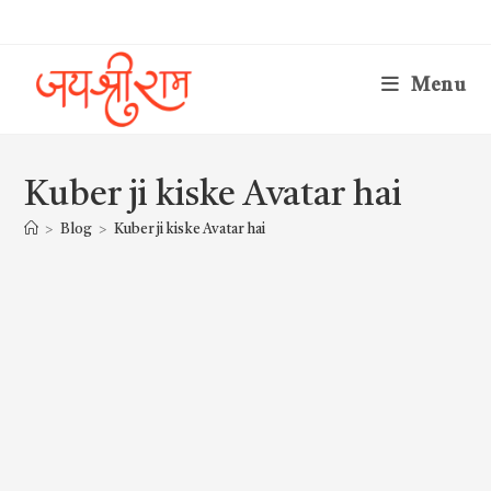
Skip
to
content
Menu
Kuber ji kiske Avatar hai
>
Blog
>
Kuber ji kiske Avatar hai