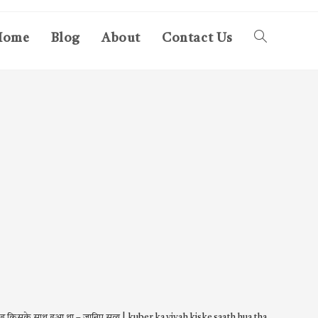
Home
Blog
About
Contact Us
Toggle
website
search
ाह किसके साथ हुआ था – जानिए सत्य | kuber ka vivah kiske saath hua tha