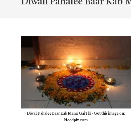
Diwali Pahalee Baar Kab 
Diwali Pahalee Baar Kab Manai Gai Thi - Get this image on:
Needpix.com