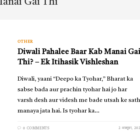
Manai Gai Thi
OTHER
Diwali Pahalee Baar Kab Manai Ga
Thi? – Ek Itihasik Vishleshan
Diwali, yaani “Deepo ka Tyohar,” Bharat ka
sabse bada aur prachin tyohar hai jo har
varsh desh aur videsh me bade utsah ke sat
manaya jata hai. Is tyohar ka…
2 अक्टूबर, 20
0 COMMENTS