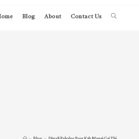
Home
Blog
About
Contact Us
Toggle
website
search
>
Blog
>
Diwali Pahalee Baar Kab Manai Gai Thi