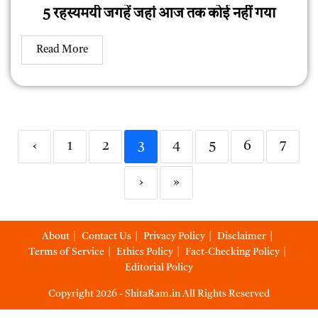
5 रहस्यमयी जगहें जहां आज तक कोई नहीं गया
Read More
‹
1
2
3
4
5
6
7
›
»
About
Contact Us
Privacy Policy
Disclaimer
Terms of Service
Ethics Policy
Fact-Checking Policy
Editorial Policy
Copyright 2026 - ShitaRam.in All Rights Reserved