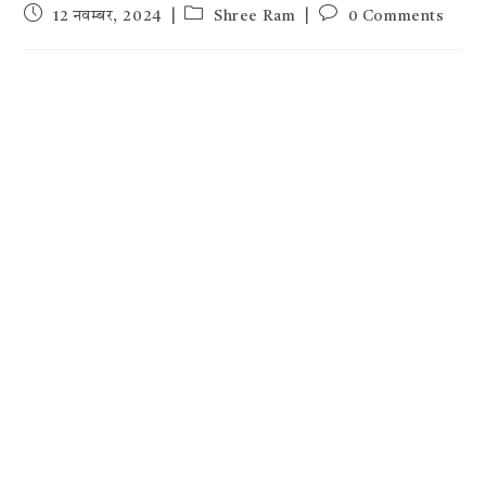
Post
Post
Post
12 नवम्बर, 2024
Shree Ram
0 Comments
published:
category:
comments: