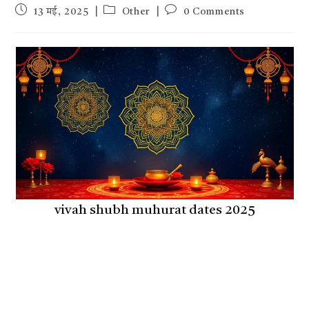
Post
Post
Post
13 मई, 2025
Other
0 Comments
published:
category:
comments:
vivah shubh muhurat dates 2025