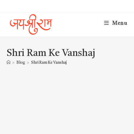
Skip
to
content
Menu
Shri Ram Ke Vanshaj
>
Blog
>
Shri Ram Ke Vanshaj