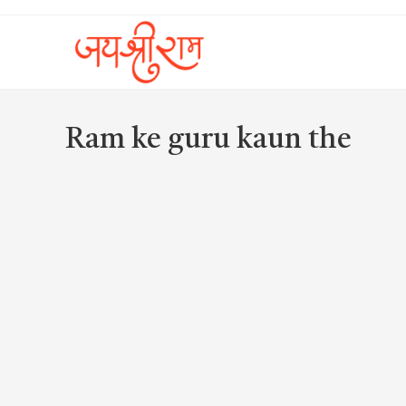
Skip
to
content
Ram ke guru kaun the