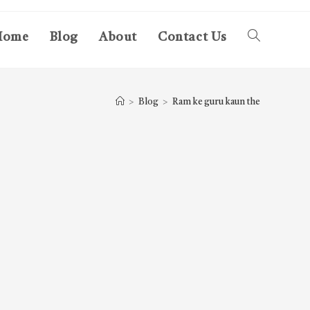
Home
Blog
About
Contact Us
Toggle
website
>
Blog
>
Ram ke guru kaun the
search