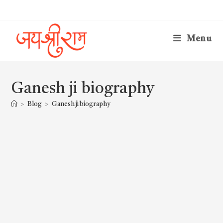
Skip
to
content
Menu
Ganesh ji biography
>
Blog
>
Ganesh ji biography