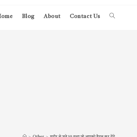
Home
Blog
About
Contact Us
Toggle
website
search
>
Other
>
शरीर से जुड़े 10 तथ्य जो आपको हैरान कर देंगे