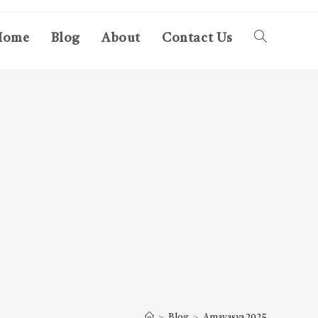
Home
Blog
About
Contact Us
Toggle
website
search
>
Blog
>
Amavasya 2025