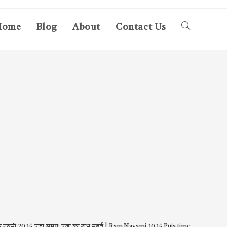
Home
Blog
About
Contact Us
Toggle
website
search
म नवमी 2025 पूजा समय: पूजा का शुभ मुहूर्त | Ram Navami 2025 Puja time