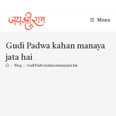
Skip
to
content
Menu
Gudi Padwa kahan manaya
jata hai
>
Blog
>
Gudi Padwa kahan manaya jata hai