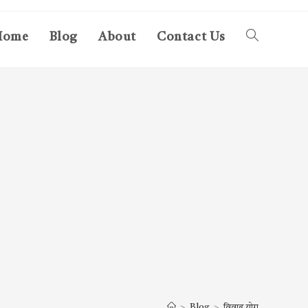
Home
Blog
About
Contact Us
Toggle
website
search
>
Blog
>
विवाह योग