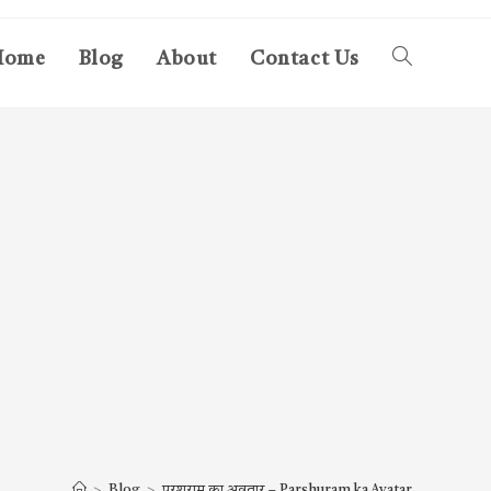
Home
Blog
About
Contact Us
Toggle
website
search
>
Blog
>
परशुराम का अवतार – Parshuram ka Avatar