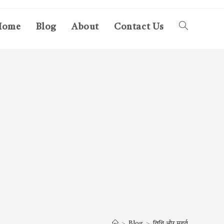
Home
Blog
About
Contact Us
Toggle
website
search
>
Blog
>
तिथि और मुहूर्त