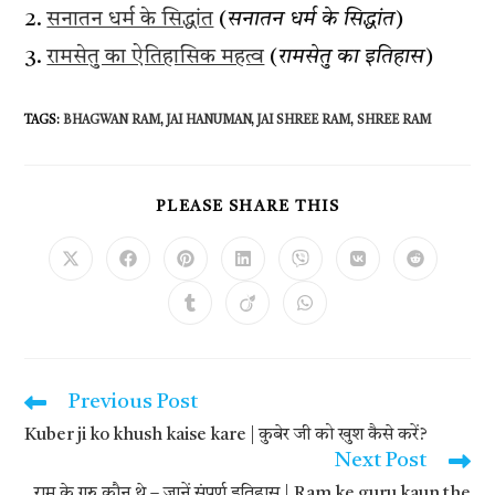
सनातन धर्म के सिद्धांत
(
सनातन धर्म के सिद्धांत
)
रामसेतु का ऐतिहासिक महत्व
(
रामसेतु का इतिहास
)
TAGS
:
BHAGWAN RAM
,
JAI HANUMAN
,
JAI SHREE RAM
,
SHREE RAM
SHARE
PLEASE SHARE THIS
THIS
CONTENT
Opens
Opens
Opens
Opens
Opens
Opens
Opens
in
in
in
in
in
in
in
a
a
a
a
a
a
a
Opens
Opens
Opens
new
new
new
new
new
new
new
in
in
in
window
window
window
window
window
window
window
a
a
a
new
new
new
window
window
window
Previous Post
Read
more
Kuber ji ko khush kaise kare | कुबेर जी को खुश कैसे करें?
articles
Next Post
राम के गुरु कौन थे – जानें संपूर्ण इतिहास | Ram ke guru kaun the