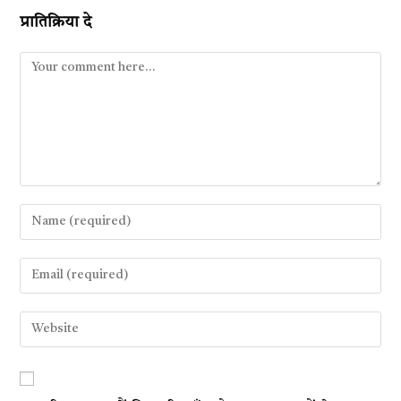
प्रातिक्रिया दे
Comment
Enter
your
name
Enter
or
your
username
email
Enter
to
address
your
comment
to
website
comment
URL